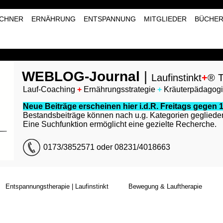
CHNER
ERNÄHRUNG
ENTSPANNUNG
MITGLIEDER
BÜCHE
WEBLOG-Journal
|
Laufinstinkt
+
® T
Lauf-Coaching
+
Ernährungsstrategie
+
Kräuterpädagog
Neue Beiträge erscheinen hier i.d.R. Freitags gegen 1
Bestandsbeiträge können nach u.g. Kategorien geglieder
Eine Suchfunktion ermöglicht eine gezielte Recherche.
0173/3852571 oder 08231/4018663
Entspannungstherapie | Laufinstinkt
Bewegung & Lauftherapie