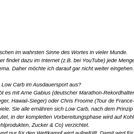
ischen im wahrsten Sinne des Wortes in vieler Munde. 
ser findet dazu im Internet (z.B. bei YouTube) jede Menge
ma. Daher möchte ich darauf gar nicht weiter eingehen.
it Low Carb im Ausdauersport aus? 
bt es mit Arne Gabius (deutscher Marathon-Rekordhalter
eger, Hawaii-Sieger) oder Chris Froome (Tour de France-
ele. Sie alle ernähren sich Low Carb, nach dem Prinzip „
tet, in der kompletten Vorbereitungsphase wird auf Koh
ehlprodukten, Zucker & Co) verzichtet. 
und nur für den Wettkampf wird aufgefüllt. Damit wird für