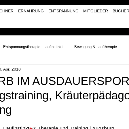
CHNER
ERNÄHRUNG
ENTSPANNUNG
MITGLIEDER
BÜCHE
Entspannungstherapie | Laufinstinkt
Bewegung & Lauftherapie
0. Apr. 2018
Naturerlebnisse | Laufinstinkt+®
Kräutertherapie | Laufinstinkt+®
RB IM AUSDAUERSPORT
straining, Kräuterpädago
ing
Laufinstinkt
+
® Therapie und Training | Augsburg