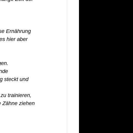
se Ernährung 
es hier aber 
 
en. 
nde 
 steckt und 
u trainieren, 
ie Zähne ziehen 