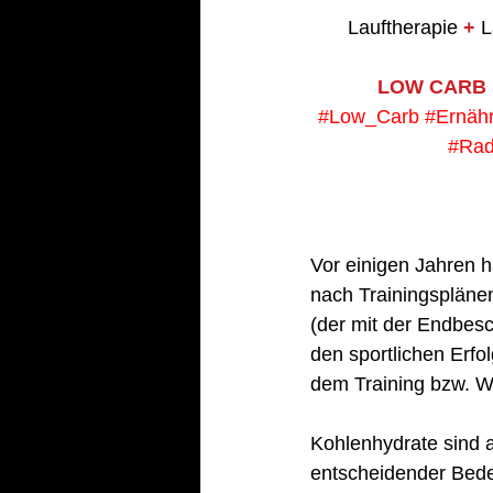
Lauftherapie 
+
 L
LOW CARB 
#Low_Carb
#Ernäh
#Rad
Vor einigen Jahren h
nach Trainingspläne
(der mit der Endbesc
den sportlichen Erf
dem Training bzw. W
Kohlenhydrate sind a
entscheidender Bede