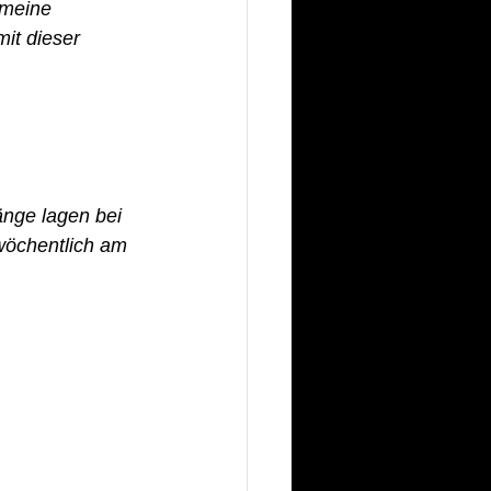
 meine 
it dieser 
nge lagen bei 
 wöchentlich am 