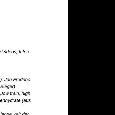
 Videos, Infos 
 
), Jan Frodeno 
Sieger) 
low train, high 
lenhydrate (aus 
 lange Zeit der 