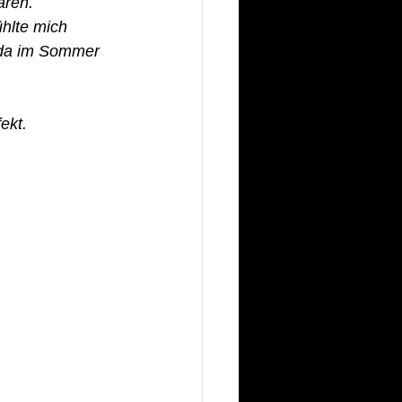
aren. 
hlte mich 
, da im Sommer 
ekt.