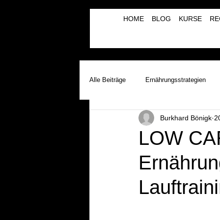
HOME
BLOG
KURSE
RE
Alle Beiträge
Ernährungsstrategien
Burkhard Bönigk
2
Laufinstinkt+® Therapie & Training
LOW CA
Ernährung
Lauftherapie+Musiktherapie | λBVRM
Lauftrain