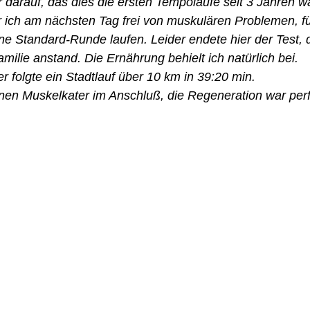
 darauf, das dies die ersten Tempoläufe seit 3 Jahren w
 ich am nächsten Tag frei von muskulären Problemen, fü
ine Standard-Runde laufen. Leider endete hier der Test
milie anstand. Die Ernährung behielt ich natürlich bei.
r folgte ein Stadtlauf über 10 km in 39:20 min. 
nen Muskelkater im Anschluß, die Regeneration war perf