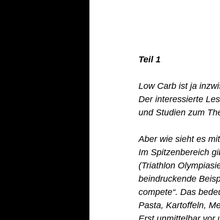
Teil 1
Low Carb ist ja inzw
Der interessierte Le
und Studien zum The
Aber wie sieht es m
Im Spitzenbereich gi
(Triathlon Olympiasi
beindruckende Beispi
compete“. Das bedeu
Pasta, Kartoffeln, M
Erst unmittelbar vor 