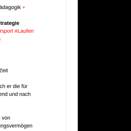
ädagogik 
+
trategie
sport
#Laufen
n
eit 
h er die für 
rend und nach 
t von 
tungsvermögen 