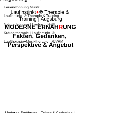
Ferienwohnung Müritz
Laufinstinkt
+
® Therapie & 
Laufinstinkt+® Therapie & Training
Training | Augsburg
Naturerlebnisse | Laufinstinkt+®
MODERNE ERNÄH
R
UNG
Kräutertherapie | Laufinstinkt+®
Fakten, Gedanken, 
Lauftherapie+Musiktherapie | λBVRM
Perspektive & Angebot
Moderne Ernährung - Fakten & Gedanken | 