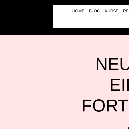
HOME
BLOG
KURSE
RE
NEU
E
FORT