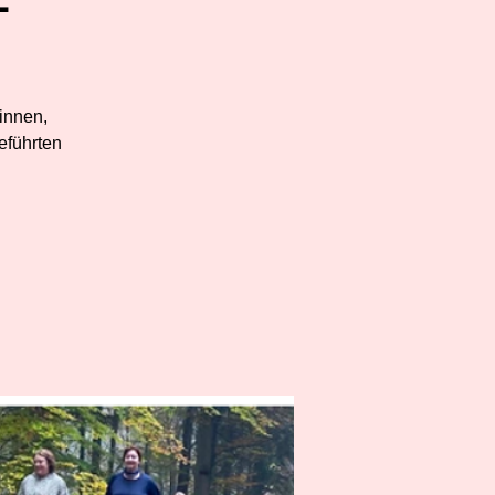
:innen,
eführten