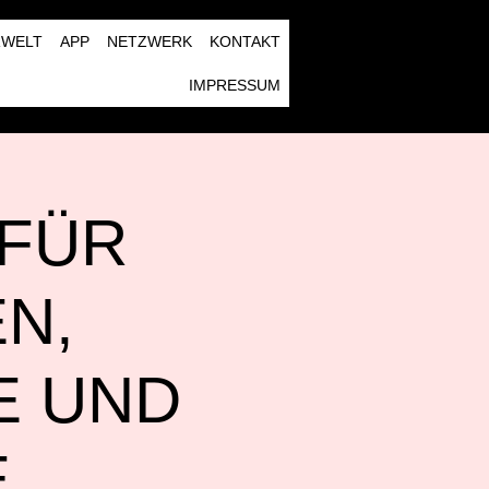
RWELT
APP
NETZWERK
KONTAKT
IMPRESSUM
 FÜR
N,
E UND
E