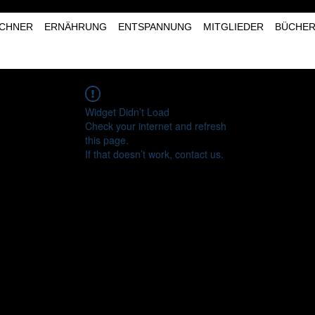
CHNER
ERNÄHRUNG
ENTSPANNUNG
MITGLIEDER
BÜCHE
Widget Didn’t Load
Check your internet and refresh
this page.
If that doesn’t work, contact us.