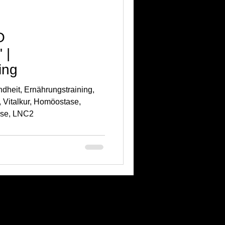
O
 |
ing
heit, Ernährungstraining,
, Vitalkur, Homöostase,
rse, LNC2