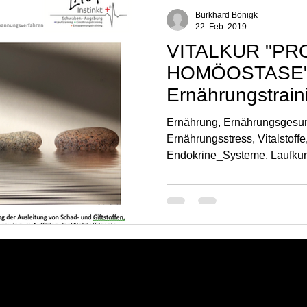
Naturerlebnisse | Laufinstinkt+®
Kräutertherapie | Laufinstinkt+®
Burkhard Bönigk
22. Feb. 2019
VITALKUR "PR
HOMÖOSTASE"
Ernährungstrain
Ernährung, Ernährungsgesund
Ernährungsstress, Vitalstoffe
Endokrine_Systeme, Laufku