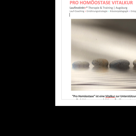
Laufinstinkt+® Therapie & Training
Lauftherapie+Musiktherapie | λBVRM