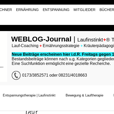
CHNER
ERNÄHRUNG
ENTSPANNUNG
MITGLIEDER
BÜCHE
WEBLOG-Journal
|
Laufinstinkt
+
® T
Lauf-Coaching
+
Ernährungsstrategie
+
Kräuterpädagog
Neue Beiträge erscheinen hier i.d.R. Freitags gegen 1
Bestandsbeiträge können nach u.g. Kategorien geglieder
Eine Suchfunktion ermöglicht eine gezielte Recherche.
0173/3852571 oder 08231/4018663
Entspannungstherapie | Laufinstinkt
Bewegung & Lauftherapie