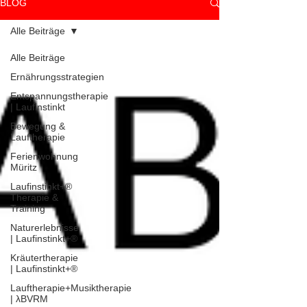
BLOG
Alle Beiträge
Alle Beiträge
Ernährungsstrategien
Entspannungstherapie
| Laufinstinkt
Bewegung &
Lauftherapie
Ferienwohnung
Müritz
Laufinstinkt+®
Therapie &
Training
Naturerlebnisse
| Laufinstinkt+®
Kräutertherapie
| Laufinstinkt+®
Lauftherapie+Musiktherapie
| λBVRM