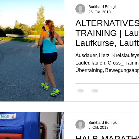
Naturerlebnisse | Laufinstinkt+®
Kräutertherapie | Laufinstinkt+®
Burkhard Bönigk
26. Okt. 2018
ALTERNATIVE
TRAINING | Lauf
Laufkurse, Lauft
Ausdauer, Herz_Kreislaufsys
Läufer, laufen, Cross_Trainin
Übertraining, Bewegungsappa
Burkhard Bönigk
5. Okt. 2018
HALB-MARATHO