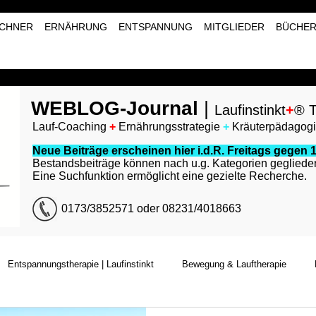
CHNER
ERNÄHRUNG
ENTSPANNUNG
MITGLIEDER
BÜCHE
WEBLOG-Journal
|
Laufinstinkt
+
® T
Lauf-Coaching
+
Ernährungsstrategie
+
Kräuterpädagog
Neue Beiträge erscheinen hier i.d.R. Freitags gegen 1
Bestandsbeiträge können nach u.g. Kategorien geglieder
Eine Suchfunktion ermöglicht eine gezielte Recherche.
0173/3852571 oder 08231/4018663
Entspannungstherapie | Laufinstinkt
Bewegung & Lauftherapie