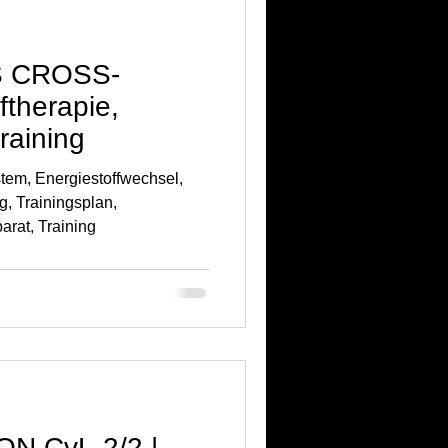
S CROSS-
therapie,
raining
tem, Energiestoffwechsel,
g, Trainingsplan,
rat, Training
N CvL-2/2 |