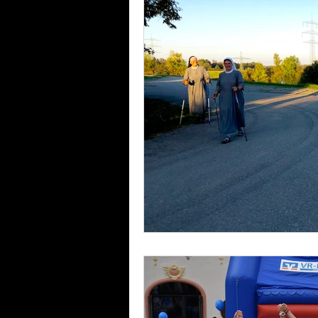
Laufinstinkt+® Therapie & Training
Lauftherapie+Musiktherapie | λBVRM