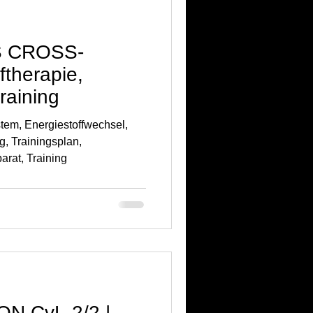
S CROSS-
therapie,
raining
tem, Energiestoffwechsel,
g, Trainingsplan,
rat, Training
N CvL-2/2 |