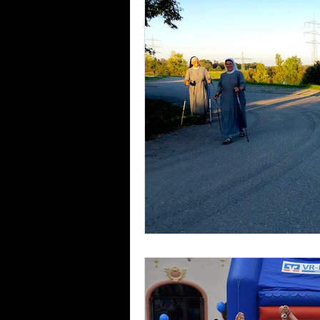
Laufinstinkt+® Therapie & Training
Lauftherapie+Musiktherapie | λBVRM