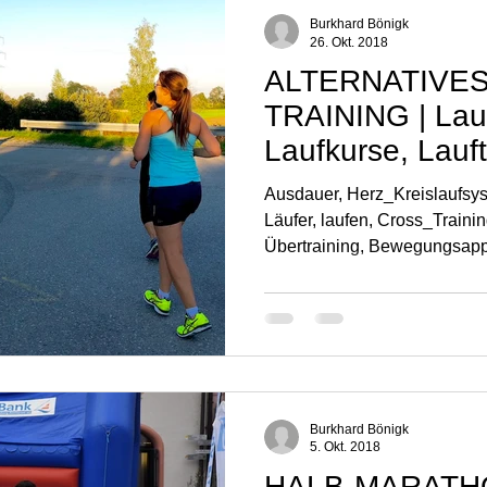
Naturerlebnisse | Laufinstinkt+®
Kräutertherapie | Laufinstinkt+®
Burkhard Bönigk
26. Okt. 2018
ALTERNATIVE
TRAINING | Lauf
Laufkurse, Lauft
Ausdauer, Herz_Kreislaufsys
Läufer, laufen, Cross_Trainin
Übertraining, Bewegungsappa
Burkhard Bönigk
5. Okt. 2018
HALB-MARATHO