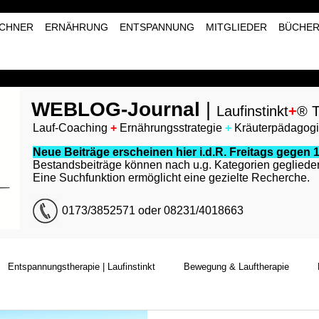
CHNER
ERNÄHRUNG
ENTSPANNUNG
MITGLIEDER
BÜCHE
WEBLOG-Journal
|
Laufinstinkt
+
® T
Lauf-Coaching
+
Ernährungsstrategie
+
Kräuterpädagog
Neue Beiträge erscheinen hier i.d.R. Freitags gegen 1
Bestandsbeiträge können nach u.g. Kategorien geglieder
Eine Suchfunktion ermöglicht eine gezielte Recherche.
0173/3852571 oder 08231/4018663
Entspannungstherapie | Laufinstinkt
Bewegung & Lauftherapie