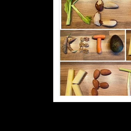
Laufinstinkt+® Therapie & Training
Lauftherapie+Musiktherapie | λBVRM