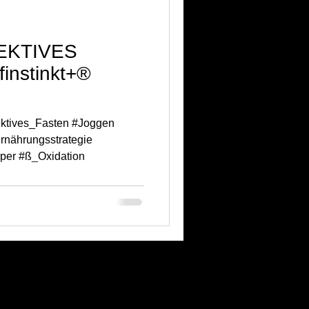
EKTIVES
instinkt+®
ektives_Fasten #Joggen
rnährungsstrategie
rper #ß_Oxidation