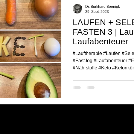
Naturerlebnisse | Laufinstinkt+®
Kräutertherapie | Laufinstinkt+®
Dr. Burkhard Boenigk
29. Sept. 2023
LAUFEN + SEL
FASTEN 3 | Lauf
Laufabenteuer
#Lauftherapie #Laufen #Sel
#FastJog #Laufabenteuer #E
#Nährstoffe #Keto #Ketonkö