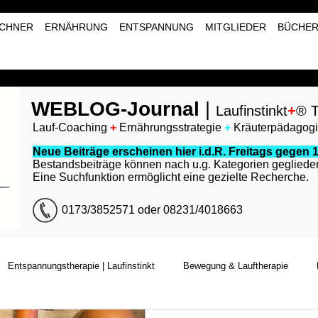
CHNER
ERNÄHRUNG
ENTSPANNUNG
MITGLIEDER
BÜCHE
WEBLOG-Journal
|
Laufinstinkt
+
® T
Lauf-Coaching
+
Ernährungsstrategie
+
Kräuterpädagog
Neue Beiträge erscheinen hier i.d.R. Freitags gegen 1
Bestandsbeiträge können nach u.g. Kategorien geglieder
Eine Suchfunktion ermöglicht eine gezielte Recherche.
0173/3852571 oder 08231/4018663
Entspannungstherapie | Laufinstinkt
Bewegung & Lauftherapie