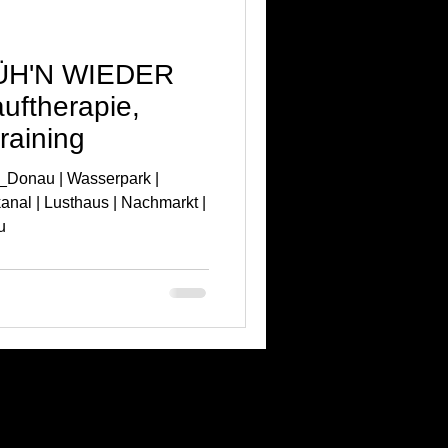
ÜH'N WIEDER
uftherapie,
raining
e_Donau | Wasserpark |
kanal | Lusthaus | Nachmarkt |
u