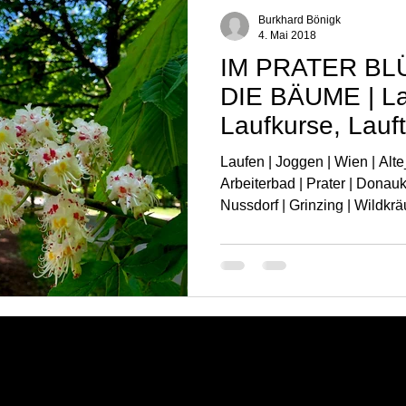
Naturerlebnisse | Laufinstinkt+®
Kräutertherapie | Laufinstinkt+®
Burkhard Bönigk
4. Mai 2018
IM PRATER BL
DIE BÄUME | La
Laufkurse, Lauft
Laufen | Joggen | Wien | Alt
Arbeiterbad | Prater | Donau
Nussdorf | Grinzing | Wildkrä