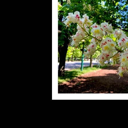
Laufinstinkt+® Therapie & Training
Lauftherapie+Musiktherapie | λBVRM