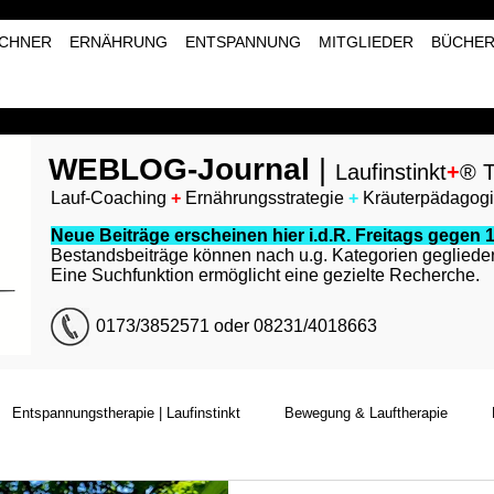
CHNER
ERNÄHRUNG
ENTSPANNUNG
MITGLIEDER
BÜCHE
WEBLOG-Journal
|
Laufinstinkt
+
® T
Lauf-Coaching
+
Ernährungsstrategie
+
Kräuterpädagog
Neue Beiträge erscheinen hier i.d.R. Freitags gegen 1
Bestandsbeiträge können nach u.g. Kategorien geglieder
Eine Suchfunktion ermöglicht eine gezielte Recherche.
0173/3852571 oder 08231/4018663
Entspannungstherapie | Laufinstinkt
Bewegung & Lauftherapie