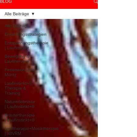
BLOG
Alle Beiträge
Alle Beiträge
Ernährungsstrategien
Entspannungstherapie
| Laufinstinkt
Bewegung &
Lauftherapie
Ferienwohnung
Müritz
Laufinstinkt+®
Therapie &
Training
Naturerlebnisse
| Laufinstinkt+®
Kräutertherapie
| Laufinstinkt+®
Lauftherapie+Musiktherapie
| λBVRM