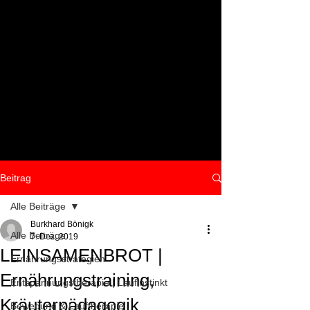
Beitrag
Alle Beiträge
Burkhard Bönigk
Alle Beiträge
7. Dez. 2019
LEINSAMENBROT |
Ernährungsstrategien
Ernährungstraining,
Entspannungstherapie | Laufinstinkt
Kräuterpädagogik
Bewegung & Lauftherapie