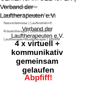
Verband der
Ferienwohnung Müritz
Lauftherapeuten e.V.
Laufinstinkt+® Therapie & Training
Naturerlebnisse | Laufinstinkt+®
Verband der 
Kräutertherapie | Laufinstinkt+®
Lauftherapeuten e.V. 
Lauftherapie+Musiktherapie | λBVRM
4 x virtuell + 
kommunikativ 
gemeinsam 
gelaufen
Abpfiff!