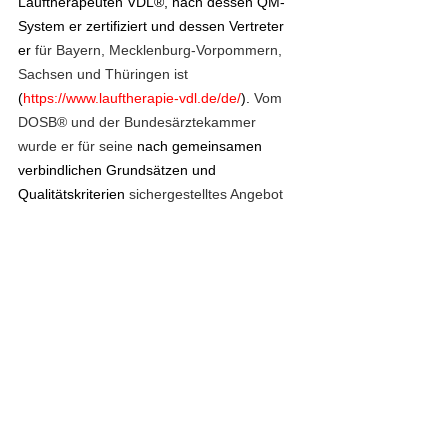
Lauftherapeuten VDL®, nach dessen QM-
System er zertifiziert und dessen Vertreter 
er
 für Bayern, Mecklenburg-Vorpommern, 
Sachsen und Thüringen ist 
(
https://www.lauftherapie-vdl.de/de/
). 
Vom 
DOSB® und der Bundesärztekammer 
wurde er für seine 
nach gemeinsamen 
verbindlichen Grundsätzen und 
Qualitätskriterien 
sichergestelltes Angebot 
im präventiven Gesundheitsbereich mit den 
Qualitätssiegeln "Sport Pro Gesundheit" und 
Zentrale Prüfstelle Prävention 
ausgezeichnet. 
www.laufinstinkt.de
_______________________________
_______________________________
___________