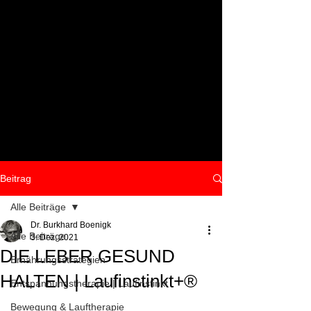
Beitrag
Alle Beiträge
Dr. Burkhard Boenigk
Alle Beiträge
3. Dez. 2021
DIE LEBER GESUND
Ernährungsstrategien
HALTEN | Laufinstinkt+®
Entspannungstherapie | Laufinstinkt
Bewegung & Lauftherapie