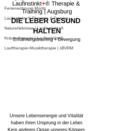
Laufinstinkt
+
® Therapie & 
Ferienwohnung Müritz
Training | Augsburg
Laufinstinkt+® Therapie & Training
DIE L
E
BER GESUND 
Naturerlebnisse | Laufinstinkt+®
HALTEN
Kräutertherapie | Laufinstinkt+®
Ernährungstraining + Bewegung
Lauftherapie+Musiktherapie | λBVRM
Unsere Lebensenergie und Vitalität 
haben ihren Ursprung in der Leber.
Kein anderes Organ unseres Körpers 