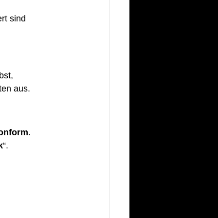
ert sind 
bst, 
ten aus. 
konform
.
k
“.