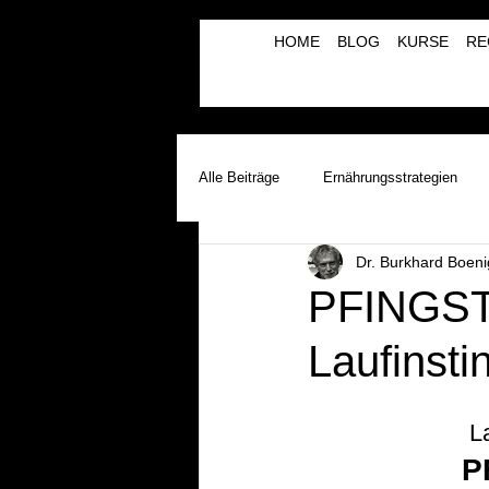
HOME
BLOG
KURSE
RE
Alle Beiträge
Ernährungsstrategien
Dr. Burkhard Boeni
Laufinstinkt+® Therapie & Training
PFINGST
Laufinst
Lauftherapie+Musiktherapie | λBVRM
L
P