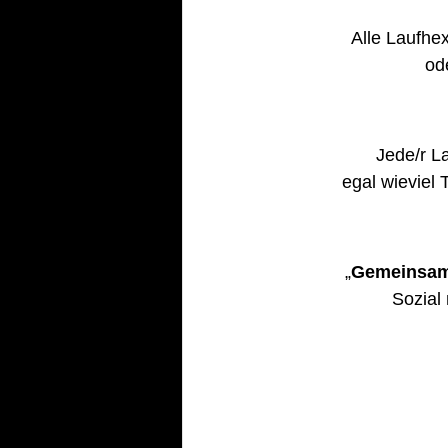
Alle Laufhex
od
Jede/r La
egal wieviel 
„
Gemeinsam 
Sozial