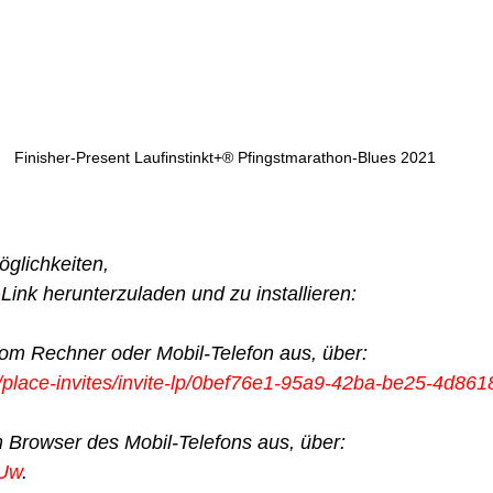
Finisher-Present Laufinstinkt+® Pfingstmarathon-Blues 2021
glichkeiten, 
+
Link herunterzuladen und zu installieren:
om Rechner oder Mobil-Telefon aus, über: 
m/place-invites/invite-lp/0bef76e1-95a9-42ba-be25-4d86
 Browser des Mobil-Telefons aus, über: 
CUw
.   