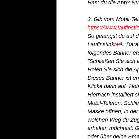
Hast du die App? Nu
3. Gib
 v
om Mobil-Tel
https://www.laufinsti
So gelangst du auf d
Laufinstinkt
+
®. Dara
folgendes Banner er
"Schließen Sie sich a
Holen Sie sich die A
Dieses Banner ist en
Klicke darin auf "Hol
Hiernach installiert 
Mobil-Telefon. Schließ
Maske öffnen, in der 
welchen Weg du Zug
erhalten möchtest: 
oder über deine Ema