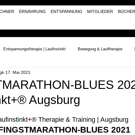
CHNER
ERNÄHRUNG
ENTSPANNUNG
MITGLIEDER
BÜCHE
Entspannungstherapie | Laufinstinkt
Bewegung & Lauftherapie
gk
17. Mai 2021
Naturerlebnisse | Laufinstinkt+®
Kräutertherapie | Laufinstinkt+®
MARATHON-BLUES 202
inkt+® Augsburg
aufinstinkt
+
® Therapie & Training | Augsburg
FINGSTMARATHON-BLUES 2021