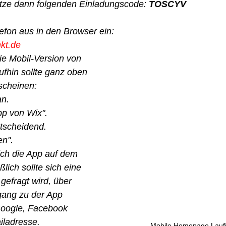
tze dann folgenden Einladungscode: 
TOSCYV
efon aus in den Browser ein:
nkt.de
ie Mobil-Version von 
ufhin sollte ganz oben 
scheinen: 
n. 
pp von Wix". 
tscheidend. 
en". 
sich die App auf dem 
lich sollte sich eine 
gefragt wird, über 
ang zu der App 
Google, Facebook 
iladresse. 
Mobile Homepage Laufi