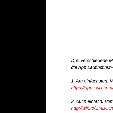
Drei verschiedene Mö
die App Laufinstinkt
1. Am einfachsten: V
https://apps.wix.co
2. Auch einfach: Vom
http://wix.to/EMBC