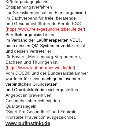
Kräuterpädagogik und 
Entspannungsverfahren 
zur Stresskompensation. 
Er ist 
organisiert, 
im Dachverband für freie, beratende 
und Gesundheit fördernde Berufe FG® 
(
https://www.freie-gesundheitsberufe.de/
). 
Beruflich organisiert ist er 
im Verband der Lauftherapeuten VDL®, 
nach dessen QM-System er zertifiziert ist 
und 
dessen Vertreter er 
für Bayern, Mecklenburg-Vorpommern, 
Sachsen und Thüringen ist 
(
https://www.lauftherapie-vdl.de/de/
). 
Vom DOSB® und der Bundesärztekammer 
wurde er für seine 
nach gemeinsamen 
verbindlichen Grundsätzen 
und Qualitätskriterien 
sichergestelltes 
Angebot im präventiven 
Gesundheitsbereich mit den 
Qualitätssiegeln 
"Sport Pro Gesundheit" und Zentrale 
Prüfstelle Prävention ausgezeichnet. 
www.laufinstinkt.de