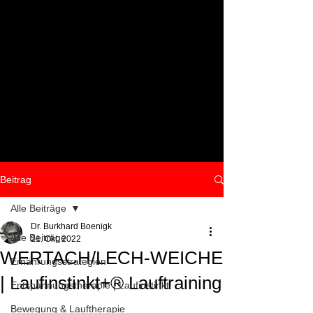
Beitrag
Alle Beiträge
Dr. Burkhard Boenigk
Alle Beiträge
21. Okt. 2022
WERTACH/LECH-WEICHE
Ernährungsstrategien
| Laufinstinkt+® Lauftraining
Entspannungstherapie | Laufinstinkt
Bewegung & Lauftherapie