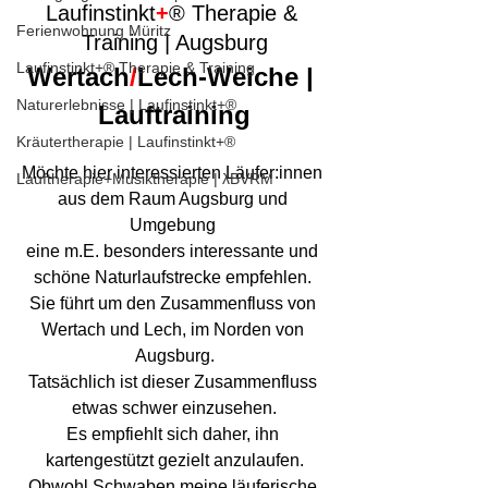
Laufinstinkt
+
® Therapie & 
Ferienwohnung Müritz
Training | Augsburg
Laufinstinkt+® Therapie & Training
Wertach
/
Lech-Weiche 
| 
Naturerlebnisse | Laufinstinkt+®
Lauftraining
Kräutertherapie | Laufinstinkt+®
Möchte hier interessierten Läufer:innen 
Lauftherapie+Musiktherapie | λBVRM
aus dem Raum Augsburg und 
Umgebung 
eine m.E. besonders interessante und 
schöne Naturlaufstrecke empfehlen. 
Sie führt um den Zusammenfluss von 
Wertach und Lech, im Norden von 
Augsburg.
Tatsächlich ist dieser Zusammenfluss 
etwas schwer einzusehen.
Es empfiehlt sich daher, ihn 
kartengestützt gezielt anzulaufen.
Obwohl Schwaben meine läuferische 