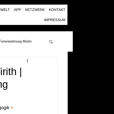
RWELT
APP
NETZWERK
KONTAKT
IMPRESSUM
Ferienwohnung Müritz
ith |
ng
ogik 
+