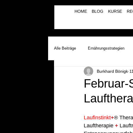
HOME
BLOG
KURSE
RE
Alle Beiträge
Ernährungsstrategien
Burkhard Bönigk
1
Laufinstinkt+® Therapie & Training
Februar-S
Laufthera
Lauftherapie+Musiktherapie | λBVRM
Laufinstinkt
+
® Thera
Lauftherapie 
+
 Lauft