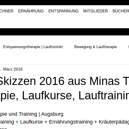
CHNER
ERNÄHRUNG
ENTSPANNUNG
MITGLIEDER
BÜCHE
Entspannungstherapie | Laufinstinkt
Bewegung & Lauftherapie
1. März 2016
Naturerlebnisse | Laufinstinkt+®
Kräutertherapie | Laufinstinkt+®
kizzen 2016 aus Minas Tir
pie, Laufkurse, Lauftraini
pie und Training | Augsburg 
raining 
+
 Laufkurse 
+
 Ernährungstraining 
+
 Kräuterpädag