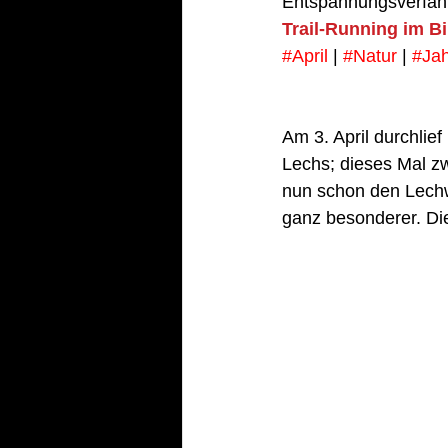
Entspannungsverfah
Trail-Running im B
#April
 | 
#Natur
 | 
#Jah
Am 3. April durchlie
Lechs; dieses Mal zw
nun schon den Lechwa
ganz besonderer. Die