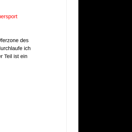
ersport
Uferzone des 
urchlaufe ich 
eil ist ein 