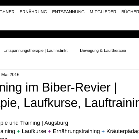
CHNER
ERNÄHRUNG
ENTSPANNUNG
MITGLIEDER
BÜCHE
Entspannungstherapie | Laufinstinkt
Bewegung & Lauftherapie
. Mai 2016
Naturerlebnisse | Laufinstinkt+®
Kräutertherapie | Laufinstinkt+®
ning im Biber-Revier |
pie, Laufkurse, Lauftraini
pie und Training | Augsburg 
raining 
+
 Laufkurse 
+
 Ernährungstraining 
+
 Kräuterpädag