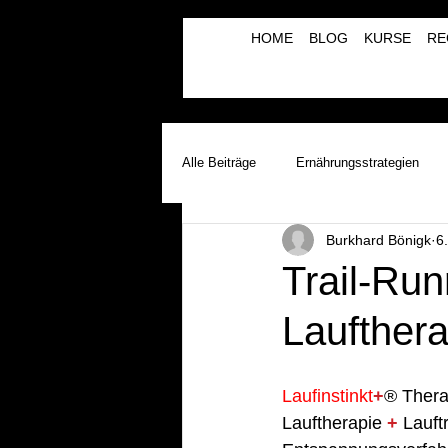
HOME
BLOG
KURSE
RE
Alle Beiträge
Ernährungsstrategien
Burkhard Bönigk
6
Laufinstinkt+® Therapie & Training
Trail-Run
Laufthera
Lauftherapie+Musiktherapie | λBVRM
Laufinstinkt
+
® Thera
Lauftherapie 
+
 Lauft