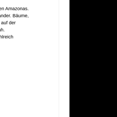
den Amazonas.
ander. Bäume, 
 auf der 
h. 
lreich 