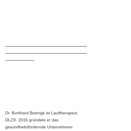
_______________________________
_______________________________
___________
Dr. Burkhard Boenigk ist Lauftherapeut 
DLZ®. 2016 gründete er das 
gesundheitsfördernde Unternehmen 