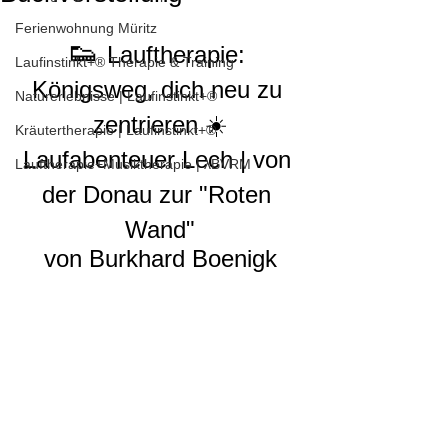
Ferienwohnung Müritz
👟 
Lauftherapie: 
Laufinstinkt+® Therapie & Training
Königsweg, dich neu zu 
Naturerlebnisse | Laufinstinkt+®
zentrieren ☀️
Kräutertherapie | Laufinstinkt+®
Laufabenteuer Lech | von 
Lauftherapie+Musiktherapie | λBVRM
der Donau zur "Roten 
Wand"
von Burkhard Boenigk