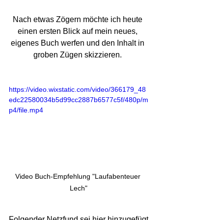
Nach etwas Zögern möchte ich heute 
einen ersten Blick auf mein neues, 
eigenes Buch werfen und den Inhalt in 
groben Zügen skizzieren. 
https://video.wixstatic.com/video/366179_48
edc22580034b5d99cc2887b6577c5f/480p/m
p4/file.mp4
Video Buch-Empfehlung "Laufabenteuer 
Lech"
Folgender Netzfund sei hier hinzugefügt