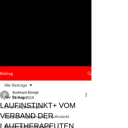
Beitrag
Alle Beiträge
Burkhard Bönigk
Alle Beiträge
31. Aug. 2018
LAUFINSTINKT+ VOM
Ernährungsstrategien
VERBAND DER
Entspannungstherapie | Laufinstinkt
LAUFTHERAPEUTEN
Bewegung & Lauftherapie