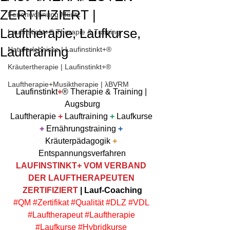
ZERTIFIZIERT |
Ferienwohnung Müritz
Lauftherapie, Laufkurse,
Laufinstinkt+® Therapie & Training
Lauftraining
Naturerlebnisse | Laufinstinkt+®
Kräutertherapie | Laufinstinkt+®
Lauftherapie+Musiktherapie | λBVRM
Laufinstinkt
+
® Therapie & Training | 
Augsburg
Lauftherapie 
+
 Lauftraining 
+
 Laufkurse 
+
 Ernährungstraining 
+
Kräuterpädagogik 
+
Entspannungsverfahren
LAUFINSTINKT+ VOM VERBAND 
DER LAUFTHERAPEUTEN 
ZERTIFIZIERT
 | Lauf-Coaching
#QM
#Zertifikat
#Qualität
#DLZ
#VDL
#Lauftherapeut
#Lauftherapie
#Laufkurse
#Hybridkurse