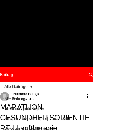
Beitrag
Alle Beiträge
Burkhard Bönigk
Alle Beiträge
23. Okt. 2015
MARATHON
Ernährungsstrategien
GESUNDHEITSORIENTIE
Entspannungstherapie | Laufinstinkt
RT | Lauftherapie,
Bewegung & Lauftherapie