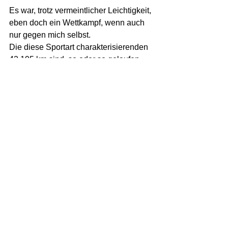
Es war, trotz vermeintlicher Leichtigkeit, 
eben doch ein Wettkampf, wenn auch 
nur gegen mich selbst.
Die diese Sportart charakterisierenden 
42,195 km sind, so oder so gelaufen,
kein Spaziergang und es verbleibt in 
jedem Falle ein großer Respekt davor.
Das sind wahrscheinlich die beiden 
wertvollsten Erfahrungen, die ich aus 
diesem Ereignis mitnehme. 
Es sind m.E. aber auch die zentralen 
Gründe dafür, dass sich jedermann 
bzw. jedefrau der/die diese Distanz 
erfolgreich absolviert hat, sportlich neu 
zentriert und
in der ganzen Persönlichkeit neu 
definiert fühlt. Ihr Selbstwertgefühl wird 
dadurch signifikant gesteigert. Sie 