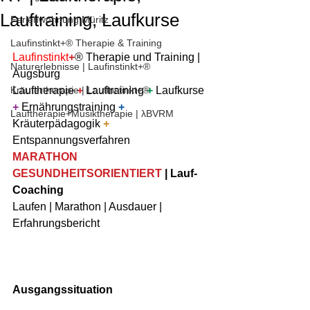
Lauftraining, Laufkurse
Ferienwohnung Müritz
Laufinstinkt+® Therapie & Training
Laufinstinkt
+
® Therapie und Training | 
Naturerlebnisse | Laufinstinkt+®
Augsburg 
Kräutertherapie | Laufinstinkt+®
Lauftherapie 
+
 Lauftraining 
+
 Laufkurse 
+
 Ernährungstraining 
+
Lauftherapie+Musiktherapie | λBVRM
Kräuterpädagogik 
+
Entspannungsverfahren
MARATHON 
GESUNDHEITSORIENTIERT
 | Lauf-
Coaching
Laufen | Marathon | Ausdauer | 
Erfahrungsbericht
Ausgangssituation