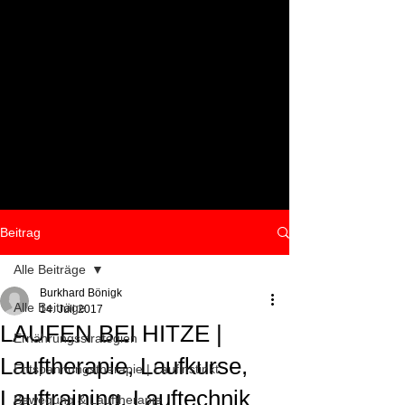
Beitrag
Alle Beiträge
Burkhard Bönigk
Alle Beiträge
14. Juli 2017
LAUFEN BEI HITZE |
Ernährungsstrategien
Lauftherapie, Laufkurse,
Entspannungstherapie | Laufinstinkt
Lauftraining, Lauftechnik
Bewegung & Lauftherapie