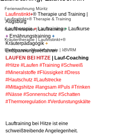
Ferienwohnung Müritz
Laufinstinkt
+
® Therapie und Training | 
Laufinstinkt+® Therapie & Training
Augsburg 
Lauftherapie 
+
 Lauftraining 
+
 Laufkurse 
Naturerlebnisse | Laufinstinkt+®
+
 Ernährungstraining 
+
Kräutertherapie | Laufinstinkt+®
Kräuterpädagogik 
+
Lauftherapie+Musiktherapie | λBVRM
Entspannungsverfahren
LAUFEN BEI HITZE
 | Lauf-Coaching
#Hitze
#Laufen
#Training
#Schweiß
#Mineralstoffe
#Flüssigkeit
#Dress
#Hautschutz
#Laufstrecke
#Mittagshitze
#langsam
#Puls
#Trinken
#Nässe
#Sonnenschutz
#Schatten
#Thermoregulation
#Verdunstungskälte
Lauftraining bei Hitze ist eine 
schweißtreibende Angelegenheit.