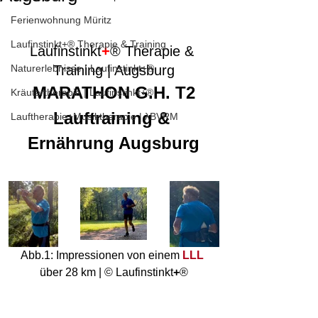
Ferienwohnung Müritz
Laufinstinkt+® Therapie & Training
Laufinstinkt
+
® Therapie & 
Naturerlebnisse | Laufinstinkt+®
Training | Augsburg
MARATHON G.H. T2
Kräutertherapie | Laufinstinkt+®
Lauftraining & 
Lauftherapie+Musiktherapie | λBVRM
Ernährung Augsburg
Abb.1: Impressionen von einem 
LLL
über 28 km | © Laufinstinkt
+
®