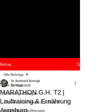
Beitrag
Alle Beiträge
Dr. Burkhard Boenigk
Alle Beiträge
18. Sept. 2020
MARATHON G.H. T2 |
Ernährungsstrategien
Lauftraining & Ernährung
Entspannungstherapie | Laufinstinkt
Augsburg
Bewegung & Lauftherapie