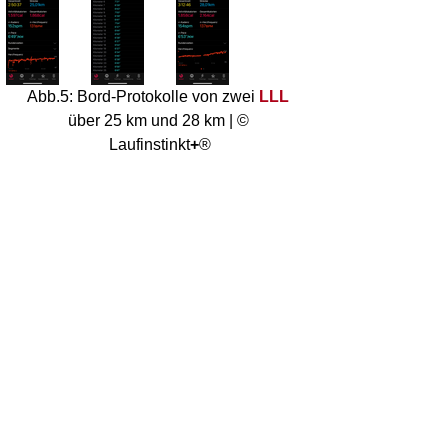
Abb.5: Bord-Protokolle von zwei 
LLL
über 25 km und 28 km | © 
Laufinstinkt
+
®
Im nächsten 
LLL
 soll das Ziel 30 km 
erreicht werden.
Der Lauf soll dann als Ersatz gelten, für 
den heuer über die gleiche Distanz 
angesetzten, 
aus pandemischen Gründen aber 
abgesagten, "Generali München 
Marathon 2020".