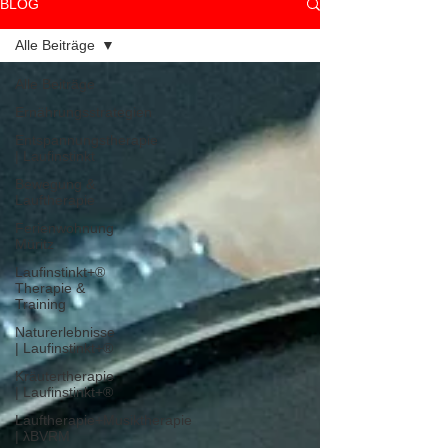
BLOG
Alle Beiträge
Alle Beiträge
Ernährungsstrategien
Entspannungstherapie
| Laufinstinkt
Bewegung &
Lauftherapie
Ferienwohnung
Müritz
Laufinstinkt+®
Therapie &
Training
Naturerlebnisse
| Laufinstinkt+®
Kräutertherapie
| Laufinstinkt+®
Lauftherapie+Musiktherapie
| λBVRM