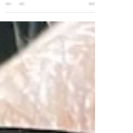
#Puls, #Lungenvolumen, #Laufleistung,
#VO2max, #Herzfrequenz, #Herzschlagvolumen