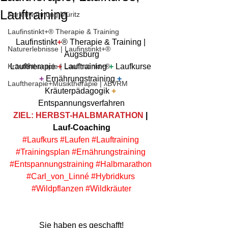
Lauftraining
Ferienwohnung Müritz
Laufinstinkt+® Therapie & Training
Laufinstinkt
+
® Therapie & Training | 
Naturerlebnisse | Laufinstinkt+®
Augsburg
Kräutertherapie | Laufinstinkt+®
Lauftherapie 
+
 Lauftraining 
+
 Laufkurse 
+
 Ernährungstraining 
+
Lauftherapie+Musiktherapie | λBVRM
Kräuterpädagogik 
+
Entspannungsverfahren
ZIEL: HERBST-HALBMARATHON
 | 
Lauf-Coaching
#Laufkurs
#Laufen
#Lauftraining
#Trainingsplan
#Ernährungstraining
#Entspannungstraining
#Halbmarathon
#Carl_von_Linné
#Hybridkurs
#Wildpflanzen
#Wildkräuter
Sie haben es geschafft!