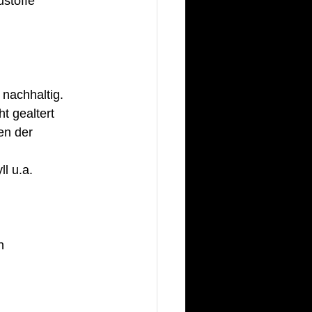
stoffe
 nachhaltig.  
t gealtert 
en der 
l u.a. 
n