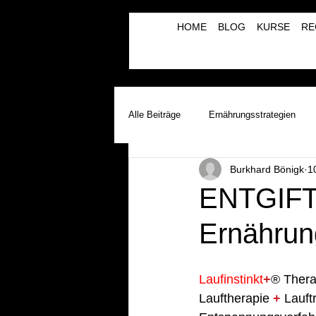
HOME
BLOG
KURSE
RE
Alle Beiträge
Ernährungsstrategien
Burkhard Bönigk
1
Laufinstinkt+® Therapie & Training
ENTGIFT
Ernährun
Lauftherapie+Musiktherapie | λBVRM
Laufinstinkt
+
® Thera
Lauftherapie 
+
 Lauft