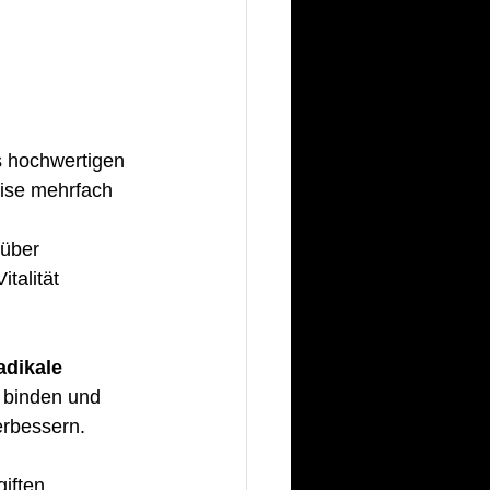
 hochwertigen 
eise mehrfach 
 über
talität 
adikale
u binden und 
rbessern. 
iften, 