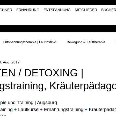
CHNER
ERNÄHRUNG
ENTSPANNUNG
MITGLIEDER
BÜCHE
Entspannungstherapie | Laufinstinkt
Bewegung & Lauftherapie
0. Aug. 2017
Naturerlebnisse | Laufinstinkt+®
Kräutertherapie | Laufinstinkt+®
EN / DETOXING |
gstraining, Kräuterpädag
pie und Training | Augsburg 
raining 
+
 Laufkurse 
+
 Ernährungstraining 
+
 Kräuterpädag