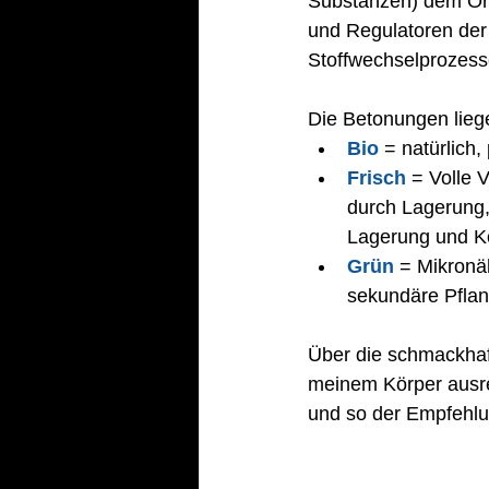
Substanzen) dem Org
und Regulatoren der
Stoffwechselprozess
Die Betonungen liege
Bio
 = natürlich,
Frisch
 = Volle 
durch Lagerung,
Lagerung und Ko
Grün
 = Mikronäh
sekundäre Pflanz
Über die schmackhaf
meinem Körper ausre
und so der Empfehl