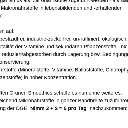
anismus als Mikronährstoffe zugeführt werden - als Bau
 Makronährstoffe in lebensbildenden und -erhaltenden 
e.
n auf: 
 pestizidfrei, industrie-zuckerfrei, un-raffiniert, ökologisch,
Vitalität der Vitamine und sekundären Pflanzenstoffe - nich
 reduziert/abgestorben durch Lagerung bzw. Bedingung
nservierung.   
rstoffe (Mineralstoffe, Vitamine, Ballaststoffe, Chlorophyl
enstoffe) in hoher Konzentration. 
ten Grünen Smoothies schaffe es nun ohne weiteres,
ichend Mikronährstoffe in ganzer Bandbreite zuzuführe
ung der DGE "
Nimm 3 + 2 = 5 pro Tag
" nachzukommen: