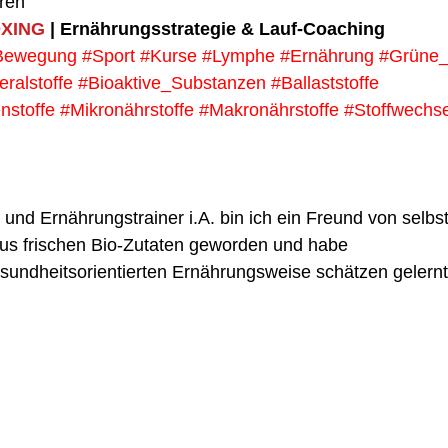
ren
OXING
 | Ernährungsstrategie & Lauf-Coaching
Bewegung
#Sport
#Kurse
#Lymphe
#Ernährung
#Grüne_
eralstoffe
#Bioaktive_Substanzen
#Ballaststoffe
nstoffe
#Mikronährstoffe
#Makronährstoffe
#Stoffwechse
 und Ernährungstrainer i.A. bin ich ein Freund von selb
s frischen Bio-Zutaten geworden und habe 
esundheitsorientierten Ernährungsweise schätzen gelernt