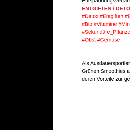
Entspannungsverfah
ENTGIFTEN / DET
#Detox
#Entgiften
#
#Bio
#Vitamine
#Min
#Sekundäre_Pflanze
#Obst
#Gemüse
Als Ausdauersportler
Grünen Smoothies au
deren Vorteile zur g