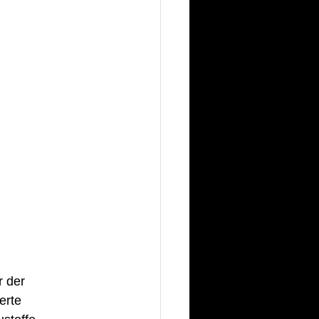
 der 
erte 