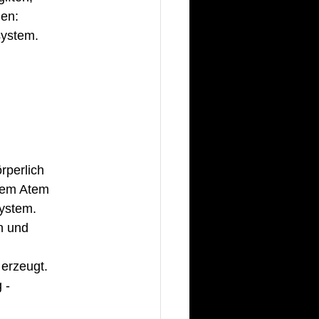
en:
ystem. 
rperlich 
ftem Atem 
ystem. 
n und 
erzeugt. 
 - 