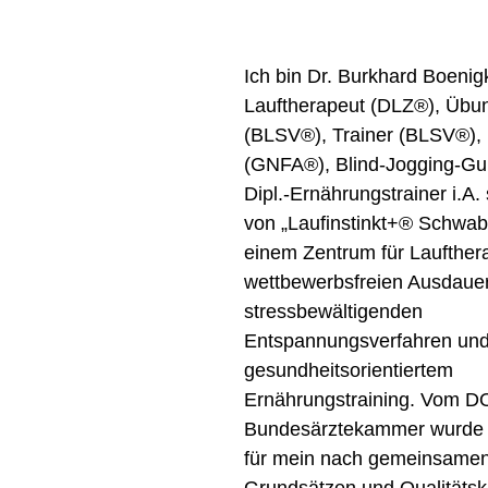
Ich bin Dr. Burkhard Boenigk
Lauftherapeut (DLZ®), Übun
(BLSV®), Trainer (BLSV®), I
(GNFA®), Blind-Jogging-Gu
Dipl.-Ernährungstrainer i.A.
von „Laufinstinkt+® Schwab
einem Zentrum für Laufthera
wettbewerbsfreien Ausdauer
stressbewältigenden 
Entspannungsverfahren und
gesundheitsorientiertem 
Ernährungstraining. Vom D
Bundesärztekammer wurde 
für mein nach gemeinsamen 
Grundsätzen und Qualitätskr