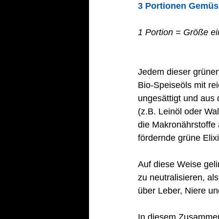
3 Portionen Gemüse
1 Portion = Größe ei
Jedem dieser grünen
Bio-Speiseöls mit re
ungesättigt und aus
(z.B. Leinöl oder Wa
die Makronährstoffe 
fördernde grüne Elixi
Auf diese Weise geli
zu neutralisieren, a
über Leber, Niere u
In diesem Zusammenh