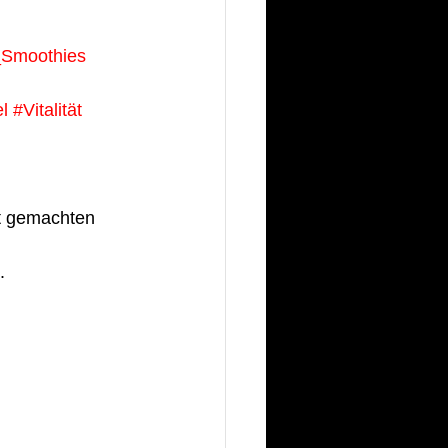
Smoothies
l
#Vitalität
st gemachten 
.