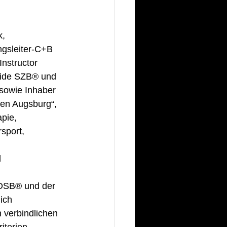
, 
gsleiter-C+B 
nstructor 
ide SZB® und 
 sowie Inhaber 
en Augsburg“, 
pie, 
sport, 
 
OSB® und der 
ich
verbindlichen 
iterien 