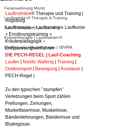
Ferienwohnung Müritz
Laufinstinkt
+
® Therapie und Training | 
Laufinstinkt+® Therapie & Training
Augsburg 
Lauftherapie 
+
 Lauftraining 
+
 Laufkurse 
Naturerlebnisse | Laufinstinkt+®
+
 Ernährungstraining 
+
Kräutertherapie | Laufinstinkt+®
Kräuterpädagogik 
+
Lauftherapie+Musiktherapie | λBVRM
Entspannungsverfahren
DIE PECH-REGEL
 | Lauf-Coaching
Laufen
 | 
Nordic Walking
 | 
Training
 | 
Outdoorsport
 | 
Bewegung
 | 
Ausdauer
 | 
PECH-Regel |
Zu den typischen "stumpfen" 
Verletzungen beim Sport zählen 
Prellungen, Zerrungen, 
Muskelfaserrisse, Muskelrisse, 
Bänderdehnungen, Bänderrisse und 
Blutergüsse.