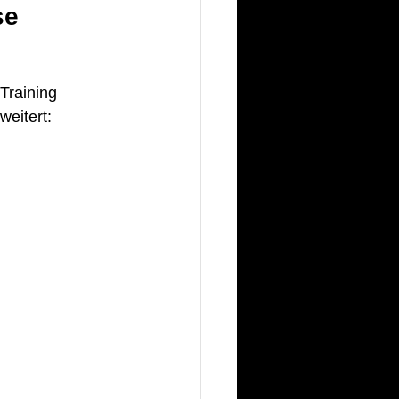
se
Training
eitert: