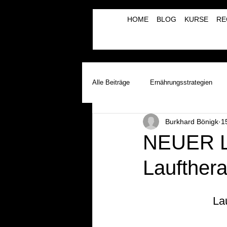
HOME
BLOG
KURSE
RE
Alle Beiträge
Ernährungsstrategien
Burkhard Bönigk
1
Laufinstinkt+® Therapie & Training
NEUER 
Laufthera
Lauftherapie+Musiktherapie | λBVRM
Lau