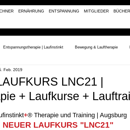
CHNER
ERNÄHRUNG
ENTSPANNUNG
MITGLIEDER
BÜCHE
Entspannungstherapie | Laufinstinkt
Bewegung & Lauftherapie
5. Feb. 2019
Naturerlebnisse | Laufinstinkt+®
Kräutertherapie | Laufinstinkt+®
LAUFKURS LNC21 |
pie + Laufkurse + Lauftra
finstinkt
+
® Therapie und Training | Augsburg
NEUER LAUFKURS "LNC21" 