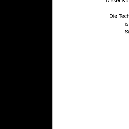
Dieser Kur
Die Tech
i
S