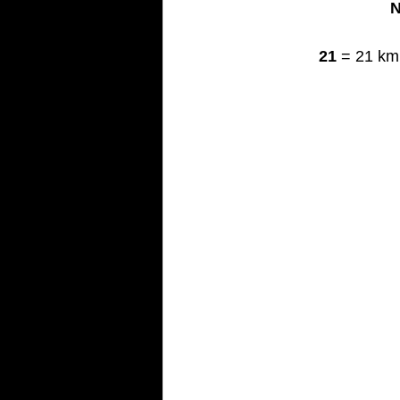
21
 = 21 km