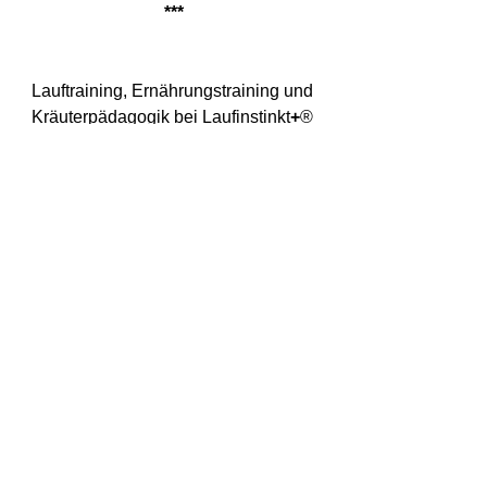
***
Lauftraining, Ernährungstraining und 
Kräuterpädagogik bei Laufinstinkt
+
® 
zur Bildung einer eigenen, aktiven 
Breitband-Gesundheitsstrategie.
Interessiert daran?
Dann melde dich, wir können darüber 
reden! 
Ernährungsgesundheitssportliche 
Grüße
Burkhard Boenigk