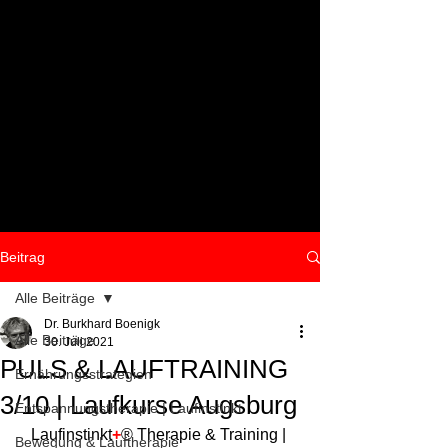
Beitrag
Alle Beiträge
Dr. Burkhard Boenigk
Alle Beiträge
30. Juli 2021
PULS & LAUFTRAINING
Ernährungsstrategien
3/10 | Laufkurse Augsburg
Entspannungstherapie | Laufinstinkt
Laufinstinkt
+
® Therapie & Training | 
Bewegung & Lauftherapie