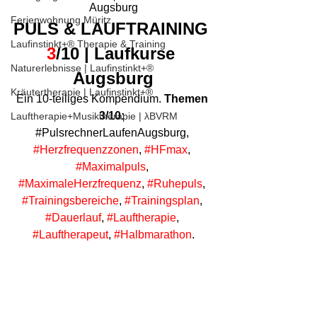
Augsburg
Ferienwohnung Müritz
PULS & LAUFTRAI
NI
NG 
Laufinstinkt+® Therapie & Training
3
/10
 | 
Laufkurse 
Naturerlebnisse | Laufinstinkt+®
Augsburg
Kräutertherapie | Laufinstinkt+®
Ein 10-teiliges Kompendium. 
Themen 
3/10:
Lauftherapie+Musiktherapie | λBVRM
#
PulsrechnerLaufenAugsburg, 
#Herzfrequenzzonen
, 
#HFmax
, 
#Maximalpuls
, 
#MaximaleHerzfrequenz
, 
#Ruhepuls
, 
#Trainingsbereiche
, 
#Trainingsplan
, 
#Dauerlauf
, 
#Lauftherapie
, 
#Lauftherapeut
, 
#Halbmarathon
.