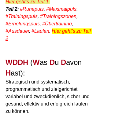
Hier geht’s zu Teil 1
Teil 2
: 
#Ruhepuls
, 
#Maximalpuls
, 
#Trainingspuls
, 
#Trainingszonen
, 
#Erholungspuls
, 
#Übertraining
, 
#Ausdauer
, 
#Laufen
.
Hier geht’s zu Teil 
2
WDDH
 (
W
as 
D
u 
D
avon 
H
ast): 
Strategisch und systematisch, 
programmatisch und zielgerichtet, 
variabel und zweckdienlich, sicher und 
gesund, effektiv und erfolgreich laufen 
zu können.