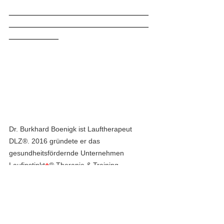
_______________________________
_______________________________
___________
Dr. Burkhard Boenigk ist Lauftherapeut 
DLZ®. 2016 gründete er das 
gesundheitsfördernde Unternehmen 
Laufinstinkt
+
® Therapie & Training 
Augsburg. Dessen Fachkompetenz hat 
er als diplomierter Ernährungstrainer 
+
Kräuterpädagoge VA®, Übungsleiter-B 
DOSB® Prävention 
+
 Rehabilitation, 