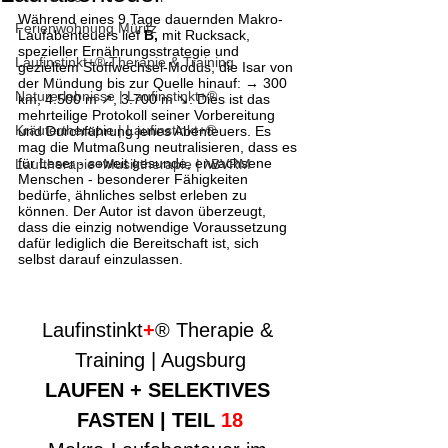
Während eines 9 Tage dauernden Makro-
Ferienwohnung Müritz
Laufabenteuers lief 
B, 
mit Rucksack, 
spezieller Ernährungsstrategie und 
Laufinstinkt+® Therapie & Training
gezieltem Stoffwechsel-Modus, die Isar von 
der Mündung bis zur Quelle hinauf: → 300 
Naturerlebnisse | Laufinstinkt+®
km, 4.500 m ↗︎, 3.700 m ↘︎. Dies ist das 
mehrteilige Protokoll seiner Vorbereitung 
Kräutertherapie | Laufinstinkt+®
und Durchführung jenes Abenteuers. Es 
mag die Mutmaßung neutralisieren, dass es 
für Leser - soweit gesunde, erwachsene 
Lauftherapie+Musiktherapie | λBVRM
Menschen - besonderer Fähigkeiten 
bedürfe, ähnliches selbst erleben zu 
können. Der Autor ist davon überzeugt, 
dass die einzig notwendige Voraussetzung 
dafür lediglich die Bereitschaft ist, sich 
selbst darauf einzulassen.
Laufinstinkt
+
® Therapie & 
Training | Augsburg
LAUFEN + SELEKTIVES 
FASTEN | TEIL 
18