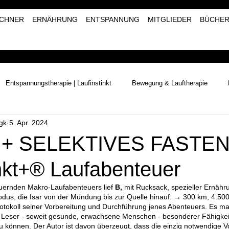
CHNER
ERNÄHRUNG
ENTSPANNUNG
MITGLIEDER
BÜCHE
Entspannungstherapie | Laufinstinkt
Bewegung & Lauftherapie
gk
5. Apr. 2024
Naturerlebnisse | Laufinstinkt+®
Kräutertherapie | Laufinstinkt+®
+ SELEKTIVES FASTEN 
inkt+® Laufabenteuer
ernden Makro-Laufabenteuers lief 
B, 
mit Rucksack, spezieller Ernähr
dus, die Isar von der Mündung bis zur Quelle hinauf: → 300 km, 4.500 
Protokoll seiner Vorbereitung und Durchführung jenes Abenteuers. Es 
ür Leser - soweit gesunde, erwachsene Menschen - besonderer Fähigkei
zu können. Der Autor ist davon überzeugt, dass die einzig notwendige 