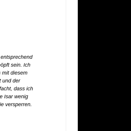
 entsprechend 
pft sein. Ich 
s mit diesem 
t und der 
cht, dass ich 
e Isar wenig 
ie versperren.