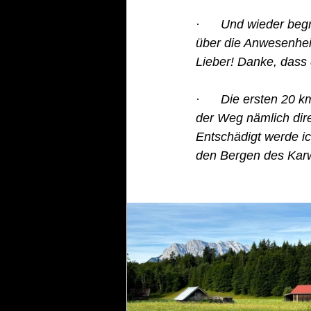
·      
Und wieder begr
über die Anwesenhei
Lieber! Danke, dass
·      
Die ersten 20 km
der Weg nämlich dir
Entschädigt werde i
den Bergen des Karw