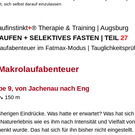
st, sich selbst darauf einzulassen.
aufinstinkt
+
® Therapie & Training | Augsburg
AUFEN + SELEKTIVES FASTEN | TEIL 
27
aufabenteuer im Fatmax-Modus | Tauglichkeitsprü
-Makrolaufabenteuer
pe 9, von Jachenau nach Eng
↘︎ 150 m
bisherigen Eindrücke. Was hatte er erwartet? Was hat sic
 Naturerlebnis wie es ihm nach Intensität und Vielfalt v
kt wurde. Das hat sich für ihn bisher nicht eingestellt. D