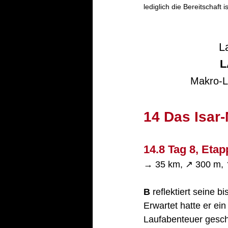
lediglich die Bereitschaft i
L
L
Makro-L
14 Das Isar
14.8 
Tag 8, 
Etap
→ 35 km, ↗︎ 300 m, 
B
 reflektiert seine 
Erwartet hatte er ein
Laufabenteuer geschen