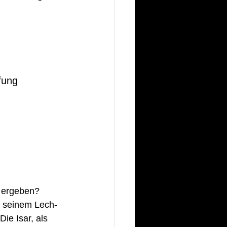
fung
h ergeben? 
on seinem Lech-
ie Isar, als 