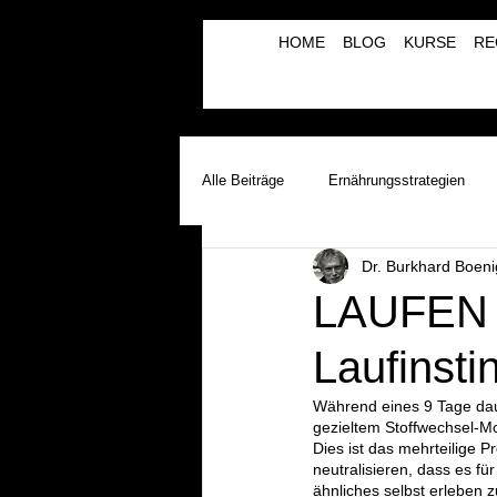
HOME
BLOG
KURSE
RE
Alle Beiträge
Ernährungsstrategien
Dr. Burkhard Boeni
Laufinstinkt+® Therapie & Training
LAUFEN 
Laufinst
Lauftherapie+Musiktherapie | λBVRM
Während eines 9 Tage dau
gezieltem Stoffwechsel-Mo
Dies ist das mehrteilige 
neutralisieren, dass es f
ähnliches selbst erleben 