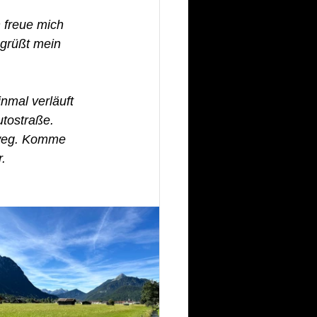
 freue mich 
grüßt mein 
nmal verläuft 
tostraße. 
fweg. Komme 
.