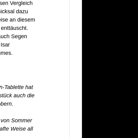
sen Vergleich 
icksal dazu 
eise an diesem 
 enttäuscht.
 auch Segen
 Isar
umes.
-Tablette hat 
tück auch die 
obern.
nt von Sommer 
fte Weise all 