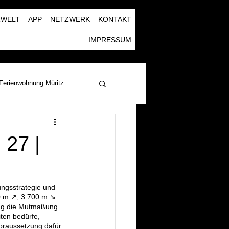
RWELT
APP
NETZWERK
KONTAKT
IMPRESSUM
Ferienwohnung Müritz
27 |
ungsstrategie und 
m ↗︎, 3.700 m ↘︎. 
mag die Mutmaßung 
ten bedürfe, 
Voraussetzung dafür 