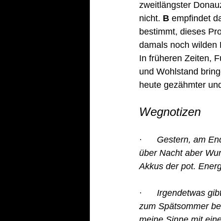
zweitlängster Donauz
nicht. 
B
 empfindet d
bestimmt, dieses Pr
damals noch wilden F
In früheren Zeiten,
und Wohlstand bringen
heute gezähmter und 
Wegnotizen
·      
Gestern, am End
über Nacht aber Wun
Akkus der pot. Energ
·      
Irgendetwas gib
zum Spätsommer befi
meine Sinne mit ein