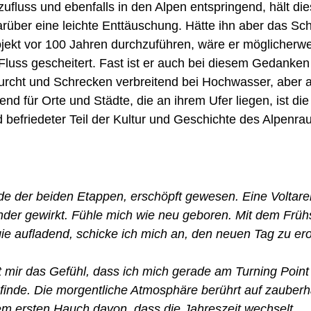
ufluss und ebenfalls in den Alpen entspringend, hält die
arüber eine leichte Enttäuschung. Hätte ihn aber das Sch
ojekt vor 100 Jahren durchzuführen, wäre er möglicherw
luss gescheitert. Fast ist er auch bei diesem Gedanken
 Furcht und Schrecken verbreitend bei Hochwasser, aber
d für Orte und Städte, die an ihrem Ufer liegen, ist die
befriedeter Teil der Kultur und Geschichte des Alpenra
e der beiden Etappen, erschöpft gewesen. Eine Voltaren
der gewirkt. Fühle mich wie neu geboren. Mit dem Frühs
ie aufladend, schicke ich mich an, den neuen Tag zu er
t mir das Gefühl, dass ich mich gerade am Turning Poi
nde. Die morgentliche Atmosphäre berührt auf zauberha
em ersten Hauch davon, dass die Jahreszeit wechselt..